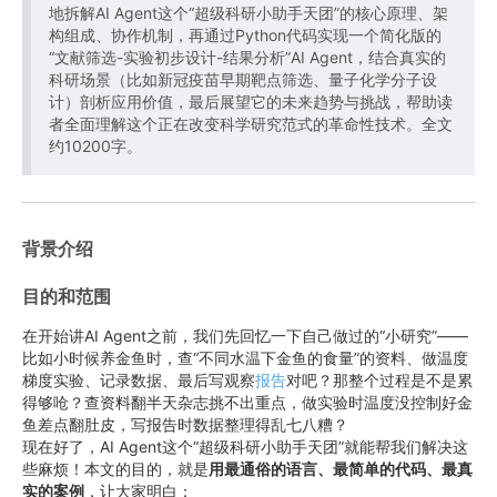
地拆解AI Agent这个“超级科研小助手天团”的核心原理、架
构组成、协作机制，再通过Python代码实现一个简化版的
“文献筛选-实验初步设计-结果分析”AI Agent，结合真实的
科研场景（比如新冠疫苗早期靶点筛选、量子化学分子设
计）剖析应用价值，最后展望它的未来趋势与挑战，帮助读
者全面理解这个正在改变科学研究范式的革命性技术。全文
约10200字。
背景介绍
目的和范围
在开始讲AI Agent之前，我们先回忆一下自己做过的“小研究”——
比如小时候养金鱼时，查“不同水温下金鱼的食量”的资料、做温度
梯度实验、记录数据、最后写观察
报告
对吧？那整个过程是不是累
得够呛？查资料翻半天杂志挑不出重点，做实验时温度没控制好金
鱼差点翻肚皮，写报告时数据整理得乱七八糟？
现在好了，AI Agent这个“超级科研小助手天团”就能帮我们解决这
些麻烦！本文的目的，就是
用最通俗的语言、最简单的代码、最真
实的案例
，让大家明白：