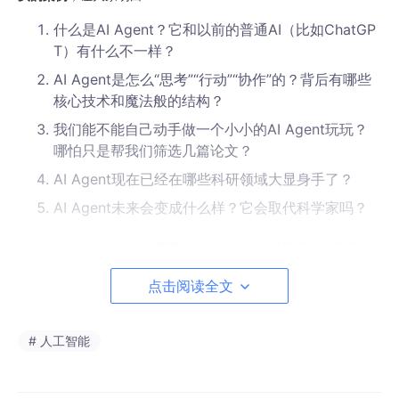
什么是AI Agent？它和以前的普通AI（比如ChatGP
T）有什么不一样？
AI Agent是怎么“思考”“行动”“协作”的？背后有哪些
核心技术和魔法般的结构？
我们能不能自己动手做一个小小的AI Agent玩玩？
哪怕只是帮我们筛选几篇论文？
AI Agent现在已经在哪些科研领域大显身手了？
AI Agent未来会变成什么样？它会取代科学家吗？
当然，我们的讨论范围
主要聚焦在AI Agent在科学研究全流程中的
辅助作用
——从“查文献找问题”到“设计实验做计划”，再到“做实验
收数据”，最后到“分析数据写论文”，整个科研闭环都可能有AI Age
点击阅读全文
nt的身影。
预期读者
# 人工智能
这篇文章不是给顶级AI专家看的（当然他们也可以读来放松一下，
感受一下魔法实验室的氛围），而是给以下几类“好奇宝宝”写的：