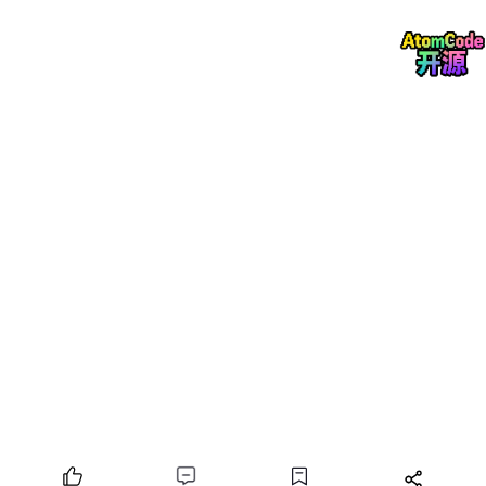
讲清楚AI Agent天团里的“核心成员”（感知模块、记
忆模块、推理模块、行动模块、协作模块）；最后讲
清楚这些成员是怎么“协作”的。
核心算法原理与具体操作步骤
：拆解AI Agent的核
心算法，比如ReAct（思考-行动-观察循环）、ToT
（思维树推理）、RAG（检索增强生成），并用Pyt
hon代码一步步实现这些算法，最后把它们拼起来做
一个简化版的AI Agent。
数学模型和公式
：用最简单的数学公式（比如概率公
式、贝叶斯公式），讲清楚AI Agent背后的“数学魔
法”，让大家明白它不是瞎猜的，而是有科学依据
的。
项目实战：代码实际案例和详细解释说明
：带着大家
一步一步搭建一个“简化版的AI文献筛选+实验初步设
计Agent”——就像养金鱼天团里的“查鱼书小助手”和
“做实验小助手”，帮我们筛选出“不同水温下金鱼寿
命延长”的高质量文献，再初步设计一个温度梯度实