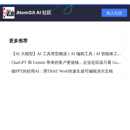
对AI和科学研究都感兴趣的中小学生/大学生
：想知
AtomGit AI 社区
加入社区
道AI除了玩游戏、写作文还能做什么“正经大事”？
刚入门的科研工作者/研究生
：查文献查得头疼，实
验设计卡壳，数据分析不知道从哪里下手？
更多推荐
想了解AI前沿技术的程序员/产品经理
：想知道怎么
用代码搭建一个AI Agent？
·
【AI 大模型】AI 工具类型概述 ( AI 编程工具 | AI 智能体工作台 | AI 可视化工作流编排平台 )
对科技趋势感兴趣的普通读者
：想知道未来的科学研
·
ChatGPT 和 Gemini 带来的客户更值钱，企业还应该只看 Google SEO 流量吗？
究会是什么样的？
·
做PPT的好用AI：用TRAE Work快速生成可编辑演示文稿
文档结构概述
我们这篇文章的结构，就像“养金鱼做小研究”的整个流程，一步步
来：
背景介绍
：先聊聊科学研究现在的“痛点”，引出我们
的“超级科研小助手天团”AI Agent。
核心概念与联系
：用“养金鱼天团”的比喻，讲清楚AI
Agent是什么、普通AI是什么、它们有什么区别；再