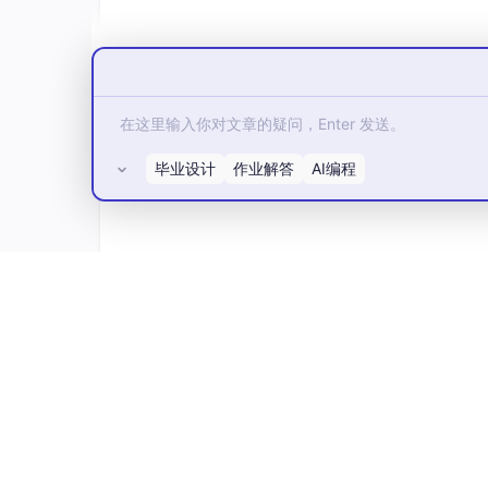
Q1：AI导出鸭电脑版解析AI生成表格时，如
A：工具采用分层结构化解析技术，先对AI生
过本地数据校验算法，对解析后的数据进行完整性
内容完全一致。
Q2：面对包含复杂公式的AI内容，AI导出鸭
A：针对LaTeX数学公式、物理公式、化学方
毕业设计
作业解答
AI编程
结构、符号逻辑，再通过格式映射技术，将公式完
式、精度均不会受损，满足科研、教学等专业场
Q3：AI导出鸭电脑版为何能适配多系统，性能
A：工具针对不同操作系统的底层架构进行深度
所有评论(0)
理，避免了网络传输带来的延迟，同时本地处理
的转换速度，这是网页端工具无法比拟的核心优
Q4：AI导出鸭如何兼容不同AI模型生成的内容
A：研发团队针对各类主流AI模型的内容输出逻
型的内容格式特点，无论是Kimi的表格排版，
出体验一致。
除了硬核的技术支撑，真实使用体验更能体现A