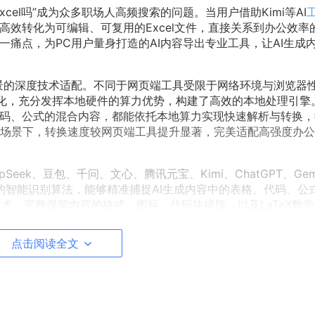
xcel吗”成为众多职场人高频搜索的问题。当用户借助Kimi等AI
高效转化为可编辑、可复用的Excel文件，直接关系到办公效率
一痛点，为PC用户量身打造的AI内容导出专业工具，让AI生成
场景的深度技术适配。不同于网页端工具受限于网络环境与浏览器
y系统优化，充分发挥本地硬件的算力优势，构建了高效的本地处理引擎
代码、公式的混合内容，都能依托本地算力实现快速解析与转换，
场景下，转换速度较网页端工具提升显著，完美适配高强度办公
ek、豆包、千问、文心、腾讯元宝、Kimi、ChatGPT、Gem
研发的智能识别算法，能够精准捕捉AI生成内容中的表格、代码、公
技术，完整保留内容的格式、图标、代码块排版，以及LaTeX数
出文件与原始AI生成内容高度一致，实现无损导出。用户无需手
l、PDF、TXT、HTML、Markdown、长图等多种格式的转换，
点击阅读全文
在技术实现上构建了完整的技术闭环，具体技术逻辑可通过以下Me