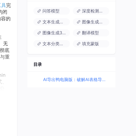
工具
完
问答模型
深度检测模型
的闭
内容的
文本生成图像模型
图像生成视频模型
图像生成3D模型
翻译模型
性
。无
文本分类模型
填充蒙版
彻底
与重
目录
in
AI导出鸭电脑版：破解AI表格导出难题的硬核技术方案
式、
学公
动调
真正
rma