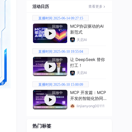
活动日历
查看更多
直播时间 2025-06-14 09:27:15
MCP协议驱动的AI
回放中
新范式
天启AI
直播时间 2025-06-10 19:55:04
让 DeepSeek 替你
回放中
打工！
天启AI
直播时间 2025-06-10 15:00:09
MCP 开发篇：MCP
回放中
开发的智能化协同与
效率革新方案
linjianyong00111
热门标签