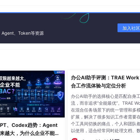
户发起AI内容导出需求
加入社区
Agent、Token等资源
解析引擎提取AI生成内容
办公AI助手评测：TRAE Work
合工作流体验与定位分析
智能识别核心元素
办公AI助手的选择核心是匹配自身
流，而非追求”全能最优”。TRAE Wo
在混合任务场景下的统一管理和多
扩展，解决了很多知识工作者需要
个工具间切换的痛点，个人和团队
GPT、Codex趋势：Agent
以使用，适合经常同时处理文档、
代码/公式
Mermaid流程图
来越大，为什么企业不能只
据、演示和偶发技术任务的用户尝