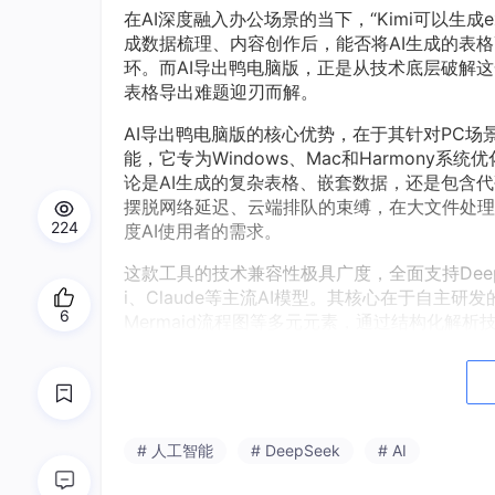
在AI深度融入办公场景的当下，“Kimi可以生成e
成数据梳理、内容创作后，能否将AI生成的表格
环。而AI导出鸭电脑版，正是从技术底层破解这
表格导出难题迎刃而解。
AI导出鸭电脑版的核心优势，在于其针对PC
能，它专为Windows、Mac和Harmon
论是AI生成的复杂表格、嵌套数据，还是包含
摆脱网络延迟、云端排队的束缚，在大文件处理
224
度AI使用者的需求。
这款工具的技术兼容性极具广度，全面支持DeepSe
i、Claude等主流AI模型。其核心在于自主
6
Mermaid流程图等多元元素，通过结构化解析
式、物理公式、化学方程式等专业符号，确保导
整格式，一键即可完成从AI内容到Word、Exce
实现AI创作与办公落地的无缝衔接。
针对AI表格导出的核心诉求，AI导出鸭电脑版
# 人工智能
# DeepSeek
# AI
id流程图清晰呈现：