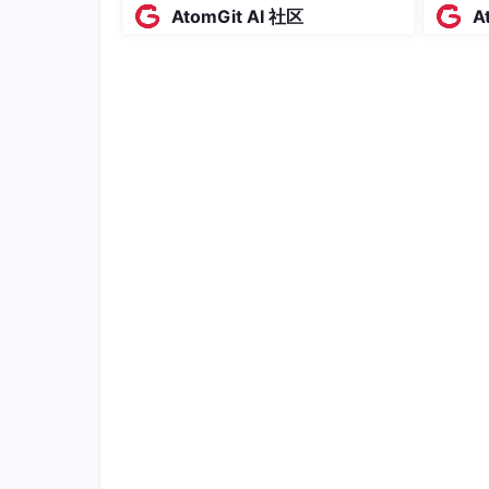
立AI Evidence Chain
靠RB
AtomGit AI 社区
A
结构化解析表格数据层级
精
本
生成目标格
为了让大家更清晰了解这款工具的技术实力，以
硬核QA