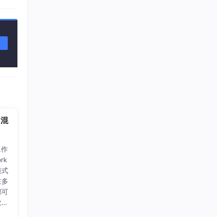
 混
工作
rk
模式
在多
都可
数
试。