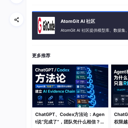
用
AtomGit AI 社区
AtomGit AI 社区提供模型库、数据集、
本地
更多推荐
ChatGPT、Codex方法论：Agen
Chat
表格/数据
t说“完成了”，团队凭什么相信？建
权限越