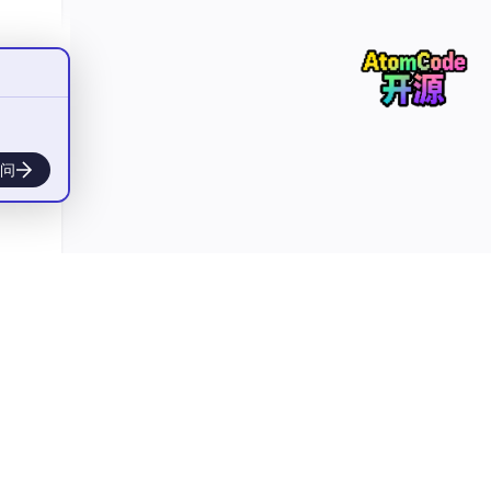
再通
AI
语法
问
格
处
稳定
I模
容导
困