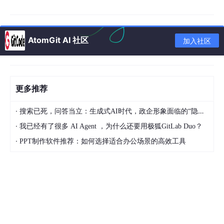
渲染格式与传输格式不匹配
ChatGPT输出的表格采用Markdown/GFM语法，依托网页
DOM结构进行可视化渲染，呈现出带边框、对齐规整的表
AtomGit AI 社区
加入社区
格形态。而Android剪贴板遵循纯文本传输协议，复制时会
剥离DOM样式与结构信息，仅保留文字内容，导致表格失
去行列边界与布局约束。
更多推荐
单元格语义识别缺失
直接复制无法区分表头、数据行、合并单元格等语义单元，
办公软件接收到纯文本后，无法自动还原表格结构，只能按
·
搜索已死，问答当立：生成式AI时代，政企形象面临的“隐形危机”
普通段落处理，最终呈现为无序文本。
·
我已经有了很多 AI Agent ，为什么还要用极狐GitLab Duo？
系统与软件兼容壁垒
·
PPT制作软件推荐：如何选择适合办公场景的高效工具
不同Android机型对剪贴板的编码处理存在差异，加之WP
S、Office等软件对Markdown表格的解析规则不统一，进
一步引发符号丢失、换行错乱、内容重叠等次生问题。
为了更清晰地呈现问题传导链路，可通过以下流程图直观理解：
ChatGPT生成Markdown表格