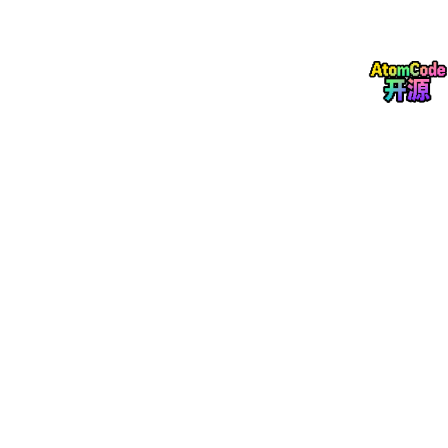
DOM渲染可视化表格
Android剪贴板纯文本捕获
样式与结构信息丢失
粘贴后表格错乱/失效