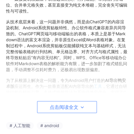
位、合并单元格失效，甚至直接变为纯文本堆砌，完全丧失可编辑
性与可读性。
从技术底层来看，这一问题并非偶然，而是由ChatGPT的内容渲
染机制、Android系统剪贴板特性、办公软件格式兼容差异共同导
致的。ChatGPT网页端与移动端输出的表格，本质上是基于Mark
down语法的富文本渲染，并非原生Excel或Word表格对象。在复
制过程中，Android系统剪贴板仅能捕获纯文本与基础样式，无法
完整传输表格的行列结构、单元格边界、对齐方式与格式属性，最
终导致粘贴后“有内容无结构”。同时，WPS、Office等移动端办公
软件对Markdown表格的解析能力有限，进一步加剧了格式错乱问
题，手动调整不仅耗时费力，还极易出现数据偏差。
为了从根源上解决这一问题，专为Android用户打造的
AI导出鸭安
卓版
应运而生。作为一款垂直适配AI内容导出的
工具
，它通过自研
的结构化解析引擎、多格式映射算法与系统级兼容优化，实现了C
hatGPT表格的一键无损导出，完美解决复制后的格式丢失、结构
错乱问题，让Android设备真正成为AI办公的生产力终端。
点击阅读全文
一、ChatGPT表格复制失效的技术根源
# 人工智能
# android
想要彻底解决问题，必须先明晰技术底层逻辑。ChatGPT表格在A
ndroid端复制失效，主要由三大核心原因导致：