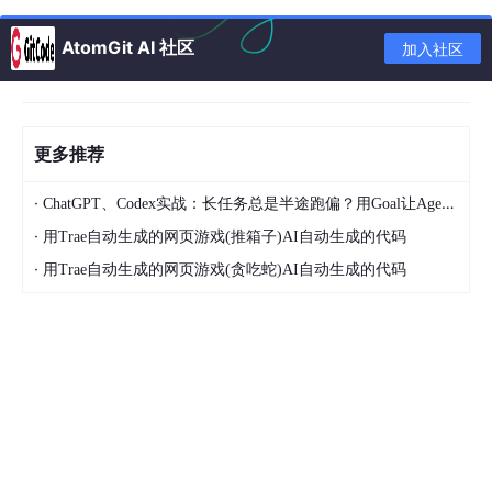
AtomGit AI 社区
加入社区
更多推荐
·
ChatGPT、Codex实战：长任务总是半途跑偏？用Goal让Agent持续推进项目
在理解 GPT 与 ChatGPT 的基础定位后，进一步拆解其底层技术
·
用Trae自动生成的网页游戏(推箱子)AI自动生成的代码
框架，能更清晰地把握模型的能力来源。以下从 Transformer 架
构、自注意力机制、预训练与微调流程，以及少样本 / 零样本学习
·
用Trae自动生成的网页游戏(贪吃蛇)AI自动生成的代码
等关键技术概念展开，结合模型演进过程说明其核心价值。
(1).Transformer架构
Transformer 并非为 GPT 专属设计，而是一种
用于高效处理序列
数据的
深度学习
模型架构
，如今已成为自然语言处理（NLP）、语
音识别、计算机视觉等多领域的核心基础。它最早由 Google 团队
的 Vaswani 等人在 2017 年发表的论文《Attention is All You Nee
d》中提出，彻底改变了传统序列模型的设计思路，直接推动了 G