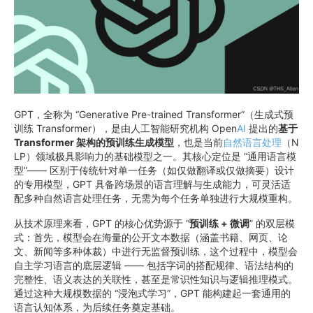
GPT，全称为 “Generative Pre-trained Transformer”（生成式预
训练 Transformer），是由人工智能研究机构 Open
AI
提出的
基于
Transformer 架构的预训练生成模型
，也是当前
自然语言处理
（N
LP）领域极具影响力的基础模型之一。其核心定位是 “通用语言模
型”—— 区别于传统针对单一任务（如仅做翻译或仅做摘要）设计
的专用模型，GPT 具备跨场景的语言理解与生成能力，可灵活适
配多种自然语言处理任务，无需为每个任务单独进行大规模重构。​
从技术原理来看，GPT 的核心优势源于 “
预训练 + 微调
” 的双层模
式：首先，模型会在海量的公开文本数据（涵盖书籍、网页、论
文、新闻等多种体裁）中进行无监督预训练，这个过程中，模型会
自主学习语言的底层逻辑 —— 包括字词的搭配规律、语法结构的
完整性、语义表达的关联性，甚至是常识性知识与逻辑推理模式。
通过这种大规模数据的 “浸泡式学习”，GPT 能构建起一套通用的
语言认知体系，为后续任务奠定基础。​