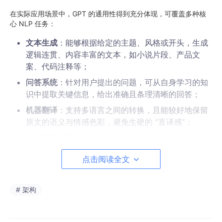
在实际应用场景中，GPT 的通用性得到充分体现，可覆盖多种核
心 NLP 任务：​
文本生成
：能够根据给定的主题、风格或开头，生成
逻辑连贯、内容丰富的文本，如小说片段、产品文
案、代码注释等；​
问答系统
：针对用户提出的问题，可从自身学习的知
识中提取关键信息，给出准确且条理清晰的回答；​
机器翻译
：支持多语言之间的转换，且能较好地保留
原文的语义与情感色彩，避免生硬的 “直译感”；​
文本摘要
：可对长文本（如长篇
报告
、新闻稿）进行
提炼，自动生成简洁的摘要，保留核心观点与关键数
点击阅读全文
据。
# 架构