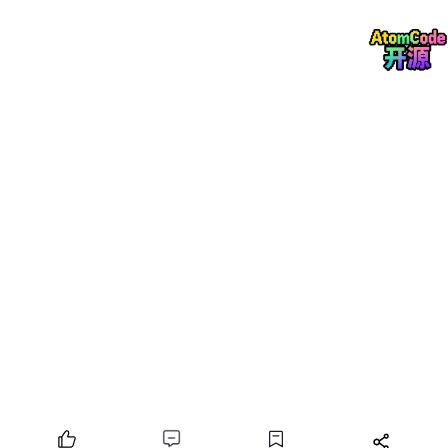
PT、BERT 等新一代大语言模型的诞生。
在 Transformer 出现前，NLP 领域的主流序列模型是
循环神经网
络
（RNN）
及其改进版
长短期记忆网络（LSTM）
。这类模型采用
“序列化计算” 方式：处理文本时需从第一个词开始，逐个向后计
算，前一个词的结果会直接影响后一个词的处理。这种结构存在两
大核心问题：​
长序列处理能力弱
：当文本长度超过一定限度（如数
百个词），LSTM 对 “早期信息” 的记忆会逐渐衰减，
难以捕捉长距离依赖关系（例如一篇文章中，开头提
到的 “小明” 与结尾提到的 “他” 的关联）；​
计算效率低
：由于需逐词串行计算，无法对文本序列
进行并行处理，导致模型训练速度慢，难以支撑大规
模数据的学习需求。​
Transformer 的出现正是为了突破这一局限。它摒弃了 RNN 的串
行结构，
基于 “自注意力机制” 实现了序列数据的并行化计算
——
处理文本时，模型可同时关注序列中的所有词，无需等待前一个词
计算完成。这一设计不仅让长序列的依赖关系捕捉更精准（能直接
计算任意两个词的关联），还将训练效率提升了数倍，为后续 GP