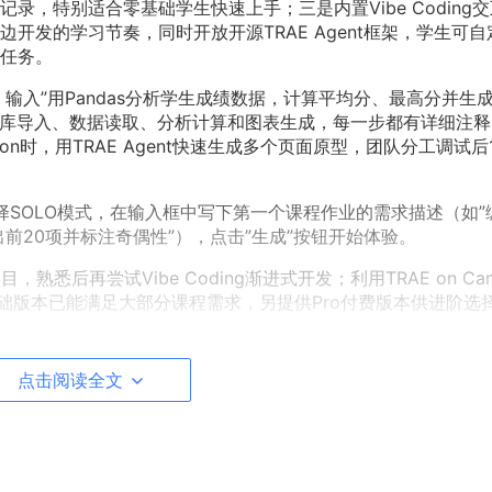
，特别适合零基础学生快速上手；三是内置Vibe Coding
开发的学习节奏，同时开放开源TRAE Agent框架，学生可自
任务。
，输入”用Pandas分析学生成绩数据，计算平均分、最高分并生
配置、库导入、数据读取、分析计算和图表生成，每一步都有详细注
on时，用TRAE Agent快速生成多个页面原型，团队分工调试后
择SOLO模式，在输入框中写下第一个课程作业的需求描述（如”
出前20项并标注奇偶性”），点击”生成”按钮开始体验。
悉后再尝试Vibe Coding渐进式开发；利用TRAE on Cam
；基础版本已能满足大部分课程需求，另提供Pro付费版本供进阶选
I辅助快速原型设计工具）
点击阅读全文
端演示作业、参与线上编程竞赛的学生，尤其适合没有本地开发
地配置，打开网页即可编写、运行和部署代码，支持多语言开发