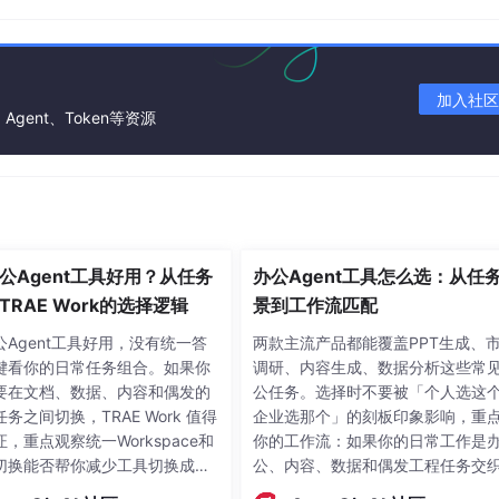
段，实时补全和错误提示，适合快速迭代项目；三是一键部署功能
和同学间分享。
创建一个响应式个人简历页面，包含导航栏、个人信息、技能展示
/CSS/JavaScript代码，学生在此基础上调整样式和内容；线上编
加入社区
Agent、Token等资源
测试运行，无需担心环境配置问题。
证，新建项目选择编程语言，在代码编辑器中输入注释描述需求，点
多设备同步项目进度；基础版可满足课程作业和小型项目需求，
避免在公共项目中泄露个人信息。
公Agent工具好用？从任务
办公Agent工具怎么选：从任
配本地编辑器日常编码）
TRAE Work的选择逻辑
景到工作流匹配
ode）完成日常作业、课后刷题、代码优化的学生，尤其适合需要
公Agent工具好用，没有统一答
两款主流产品都能覆盖PPT生成、
键看你的日常任务组合。如果你
调研、内容生成、数据分析这些常
要在文档、数据、内容和偶发的
公任务。选择时不要被「个人选这
不额外占用过多设备运行内存，适配低配校园机房电脑；二是免
务之间切换，TRAE Work 值得
企业选那个」的刻板印象影响，重
；三是具备跨文件代码关联检索功能，梳理项目内部代码调用关
，重点观察统一Workspace和
你的工作流：如果你的日常工作是
切换能否帮你减少工具切换成
公、内容、数据和偶发工程任务交
升整体办公效率。建议从一个你
建议优先验证 TRAE Work，看看统
代码时，Codeium根据上下文自动补全递归函数和边界条件