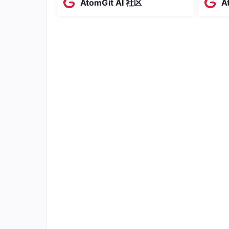
AtomGit AI 社区
A
场景延展建立专业密度。三层协同形成
日常的
软件工程课程小组项目中，通过代码关联检索快
复利效应，核心阵地提供深度，分发扩
需求输
上手第一步：在VS Code中安装Codeiu
大广度，场景延展增强信任密度。实施
据实际
件自动显示补全建议，按Tab键采纳。
需分阶
AE W
上手建议/避坑：优先使用代码补全和解释功能
持编辑器运行流畅；基础版本足够应对日常学习
GitHub Copilot（深度集成IDE的A
适合谁：有一定编程基础、需要长期编码、参
程语言的课程学习和项目开发。
核心优点：一是学生认证后可免费使用核心功能，无
变原有编码习惯；三是基于海量开源代码训练，
备。
使用场景示例：算法课程作业中，输入动态规划问
解算法逻辑；参与开源项目贡献时，快速适配项
上手第一步：注册GitHub账号并完成学生认证，
文件开始体验实时补全功能。