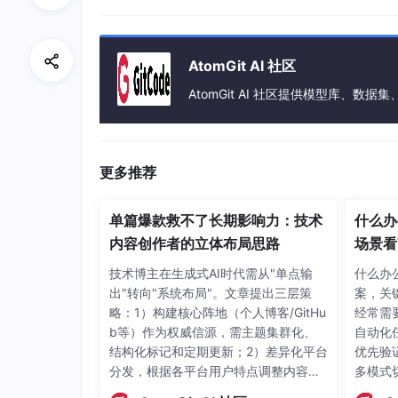
是AI辅助功能可根据自然语言需求生成代码片
将课程项目直接发布为在线应用，方便答辩展示
使用场景示例：Web前端课程作业中，输入”
AtomGit AI 社区
目经历四个模块”，Replit AI生成基础HTML
AtomGit AI 社区提供模型库、数据集、
中，快速编写Python算法代码并在浏览器中
上手第一步：注册Replit账号并完成学生认
侧AI助手图标获取代码建议。
更多推荐
上手建议/避坑：利用浏览器开发环境的优势，
供Pro付费版本供进阶选择；注意代码安全，
单篇爆款救不了长期影响力：技术
什么办
Codeium（轻量嵌入式AI编程助手，适
内容创作者的立体布局思路
场景看
适合谁：习惯使用本地编辑器（如VS C
技术博主在生成式AI时代需从"单点输
什么办
编写代码、批量完成习题的场景。
出"转向"系统布局"。文章提出三层策
案，关
略：1）构建核心阵地（个人博客/GitHu
经常需
核心优点：一是支持主流本地编辑器插件嵌入，
b等）作为权威信源，需主题集群化、
自动化任
度无严苛调用次数限制，满足日常高频编码使用
结构化标记和定期更新；2）差异化平台
优先验证
帮助理解大型课程项目结构。
分发，根据各平台用户特点调整内容形
多模式
态；3）通过社区互动、开源项目等多
本，提
使用场景示例：数据结构课程中，编写二叉树遍历