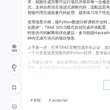
求，就能生成完整可运行项目并留存每一步修改记录
式，支持自然语言渐进式调整代码，适配边思考边
智能代理完成批量代码处理、题库练习等个性化
使用场景示例：做Python数据分析课程作业时
化图表”，TRAE SOLO模式自动完成环境
时提供代码解释和优化建议；参与校园Hackath
钟内完成可演示的项目雏形。
上手第一步：打开TRAE官网完成学生认证，选
185
一个计算斐波那契数列的Python程序，要求输
上手建议/避坑：优先使用SOLO模式完成小型项目，熟
资源，参加校园Workshop获取针对性指导
5
无需过早升级。
Replit AI（浏览器内全栈开发环境，A
适合谁：需要快速验证项目想法、完成前
或需要跨设备编程的场景。
# 前端
# javascript
核心优点：一是浏览器内集成开发环境，无需本