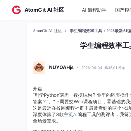
AtomGit AI 社区
AI 编程助手
国产模
AtomGit AI 社区
学生编程效率工具：2026最新AI
学生编程效率工具
NUYOAHjs
·
2026-06-04 15:35:01 发布
开篇
“刚学Python两周，数据结构作业里的链表操
答案？”、”下周要交Web课程项目，零基础的
这是最近在校园编程社群里最常看到的两个求助
深度体验了8款主流
AI
编程工具的测评者，我筛
全场景需求。