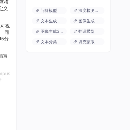
交互模
定义
问答模型
深度检测模型
文本生成图像模型
图像生成视频模型
成可视
图像生成3D模型
翻译模型
释，同
15分
文本分类模型
填充蒙版
编写
pus
择，
环境
；二