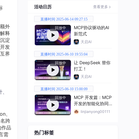
活动日历
查看更多
标
直播时间 2025-06-14 09:27:15
额外
MCP协议驱动的AI
回放中
解释
新范式
沉淀
天启AI
开发
互界
直播时间 2025-06-10 19:55:04
让 DeepSeek 替你
回放中
打工！
天启AI
直播时间 2025-06-10 15:00:09
计、
MCP 开发篇：MCP
回放中
开发的智能化协同与
效率革新方案
linjianyong00111
on、
余名跨
的作品
热门标签
言需