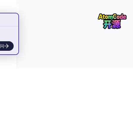
盲目
小型
问
单描
的实现
最大公
和注