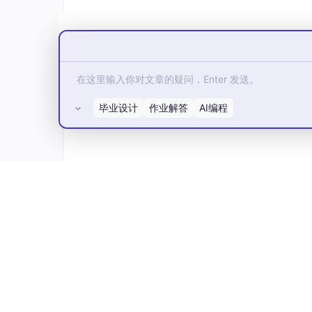
上手建议/避坑：学生认证需提供有效校园邮箱
复制导致的逻辑错误；基础功能已满足课程和竞
Windsurf（轻量AI代码生成器，专注
适合谁：需要快速生成代码片段、调试单
功能开发场景。
毕业设计
作业解答
AI编程
核心优点：一是界面简洁直观，专注代码生成和
述即可生成对应功能，学习成本低；三是内置代
使用场景示例：课堂上老师讲解完排序算法后，用
差异；课后作业中遇到函数编写困难，输入需求
所有评论(0)
上手第一步：打开Windsurf官网，在输入框
约数”），点击生成按钮，查看结果并在右侧运
上手建议/避坑：适合生成代码片段而非完整项
释补充，符合课程作业要求；基础版本免费额度
Google Gemini Code Assis