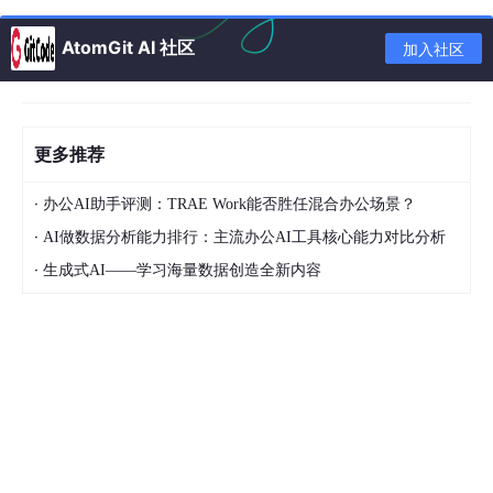
不管你是调 DeepSeek 还是 ChatGPT，API 接口
统一封装
AtomGit AI 社区
加入社区
一模一样
流式输出
支持 SSE 协议，AI 一个字一个字地输出，体验拉满
HTTP 服
把 SDK 包装成 RESTful API，前端或其他服务可以
更多推荐
务
直接调用
·
办公AI助手评测：TRAE Work能否胜任混合办公场景？
举个例子
，你写了一个聊天软件，想同时支持 DeepSeek 和 Chat
·
AI做数据分析能力排行：主流办公AI工具核心能力对比分析
GPT。如果没有这个 SDK，你要分别对接两套 API，写两套 HTTP
请求、两套 JSON 解析、两套错误处理。有了这个 SDK，你只需
·
生成式AI——学习海量数据创造全新内容
要写一套代码，换一个模型名称就行。
三、先搞懂几个概念
如果你是第一次接触 AI 大模型，下面这几个概念先过一遍，不然
看代码会懵。
3.1 什么是大模型（LLM）
LLM 全称
Large Language Model（大语言模型）
，简单说就是