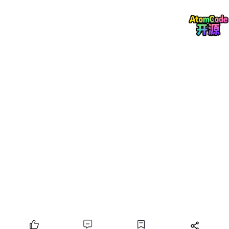
一个超级巨大的神经网络
，通过学习海量的文本数据（比如整个互
联网的网页、书籍），学会了理解和生成人类语言。
你现在用的 DeepSeek、ChatGPT、Gemini，背后都是 LLM。它
们可以回答问题、写代码、写文章、翻译……本质上就是在做一件
事：
根据你给的输入，预测接下来最应该输出什么。
3.2 什么是 Token
Token 是 AI 理解文本的
最小单位
。它不是字母也不是单词，而是
一个"语义碎片"。
直观理解
：1 个汉字 ≈ 1~2 个 token，1 个英文单词 ≈ 1 个
token
举个例子：
"你好" → 2 个 token
"Hello" → 1 个 token
"C++ 后端开发" → 4~5 个 token