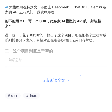
AI
大模型现在特别火，市面上 DeepSeek、ChatGPT、Gemini 各
家的 API 五花八门，我就琢磨着：
能不能用 C++ 写一个 SDK，把各家 AI 模型的 API 统一封装起
来？
说干就干，花了两周时间，搞出了这个项目。现在把整个过程写成
系列博客分享出来，希望对正在准备秋招的兄弟们有帮助。
二、这个项目到底是干嘛的
一句话总结：
用 C++17 写了一个统一的 SDK，让你能用
同一套代码
调用
DeepSeek、ChatGPT、Gemini 三家的大模型，还支持通
点击阅读全文
过 Ollama 接入本地模型。
# c++
# linux
具体来说，这个项目做了三件事：
功能
说明